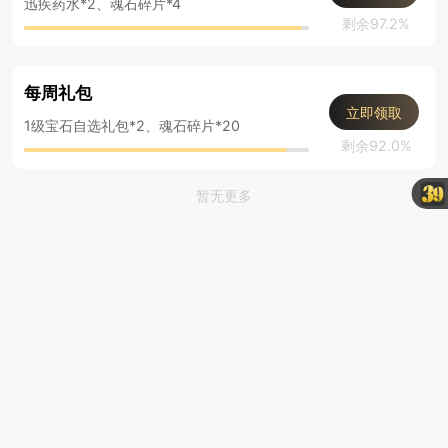
迅疾药水*2、魂石碎片*4
剩余97.2%
每周礼包
立即领取
1级宝石自选礼包*2、魂石碎片*20
剩余92.0%
暂无更多