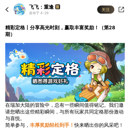
飞飞：重逢
关注
发布于 4-29
精彩定格丨分享高光时刻，赢取丰富奖励！（第28
期）
在瑞加大陆的冒险中，总有一些瞬间值得铭记。我们邀
请您晒出这些精彩瞬间，与所有玩家共同定格那份激动
与喜悦。
简单参与，
丰厚奖励轻松到手！
快来晒出你的风采吧！