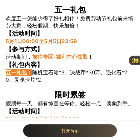
五一礼包
欢度五一怎能少得了好礼相伴！免费劳动节礼包前来犒
劳大家，轻松假期，快乐加倍！
【活动时间】
5月1日00:00至5月5日23:59
【参与方式】
活动期间，
前往专区-福利中心领取
！
【礼包内容】
五一礼包：
随机宝石箱*3、决战币*30万、强化石*2
0、灵魂卡片*2
限时累签
假期每一天，都有惊喜在等你。轻松一点，奖励到手。
【活动时间】
5月1日00:00至5月10日23:59
【参与方式】
我来说两句...
打开App
46
8
活动期间，
每日前往专区，点击「限时签到」进入活