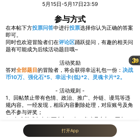
5月15日-5月17日23:59
参与方式
在本帖下方
投票问答
中进行
投票
选择你认为正确的答案
即可。
同时也欢迎冒险者们在
评论区
踊跃提问，有趣的相关问
题有可能成为后续活动题目哦~
活动奖励
答对
全部题目
的冒险者，将会获得幸运礼包一份：
决战
币10万、强化石*5、幸运卡(低)*2、灵魂卡片*2。
- 活动规则 -
1、回帖禁止带有色情、政治、推广、外链、谩骂等违
规内容。一经发现，相应内容删除处理，对应账号及角
色不参与评奖；
2、每个游戏角色仅可参与一次，多账号参与（同角
色）仅发放一份奖励；
我来说两句...
打开App
42
4
3、参与答题前请一定要绑定好角色和正确的区服，以